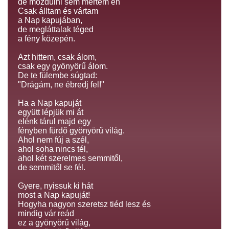
de mozdulni sem mertem én
Csak álltam és vártam
a Nap kapujában,
de megláttalak téged
a fény közepén.
Azt hittem, csak álom,
csak egy gyönyörű álom.
De te fülembe súgtad:
"Drágám, ne ébredj fel!"
Ha a Nap kapuját
együtt lépjük mi át
elénk tárul majd egy
fényben fürdő gyönyörű világ.
Ahol nem fúj a szél,
ahol soha nincs tél,
ahol két szerelmes semmitől,
de semmitől se fél.
Gyere, nyissuk ki hát
most a Nap kapuját!
Hogyha nagyon szeretsz tiéd lesz és
mindig vár reád
ez a gyönyörű világ,