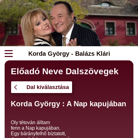
Korda György - Balázs Klári
Előadó Neve Dalszövegek
Dal kiválasztása
Korda György : A Nap kapujában
Oly tétován álltam
fenn a Nap kapujában.
Egy bárányfelhő bíztatott,