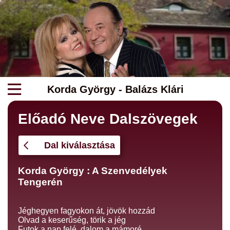
Korda György - Balázs Klári
Előadó Neve Dalszövegek
Dal kiválasztása
Korda György : A Szenvedélyek
Tengerén
Jéghegyen fagyokon át, jövök hozzád
Olvad a keserűség, törik a jég
Futok a nap felé, dalom a mámoré