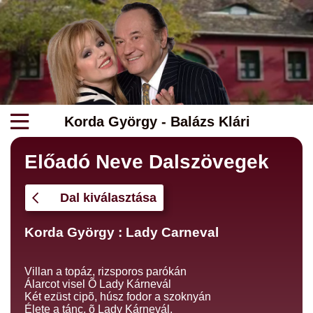
Korda György - Balázs Klári
Előadó Neve Dalszövegek
Dal kiválasztása
Korda György : Lady Carneval
Villan a topáz, rizsporos parókán
Álarcot visel Õ Lady Kárnevál
Két ezüst cipõ, húsz fodor a szoknyán
Élete a tánc, õ Lady Kárnevál.