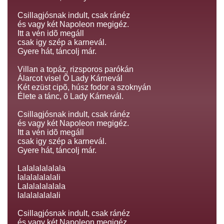
Csillagjósnak indult, csak ránéz
és vagy két Napoleon megigéz.
Itt a vén idõ megáll
csak igy szép a karnevál.
Gyere hát, táncolj már.
Villan a topáz, rizsporos parókán
Álarcot visel Õ Lady Kárnevál
Két ezüst cipõ, húsz fodor a szoknyán
Élete a tánc, õ Lady Kárnevál.
Csillagjósnak indult, csak ránéz
és vagy két Napoleon megigéz.
Itt a vén idõ megáll
csak igy szép a karnevál.
Gyere hát, táncolj már.
Lalalalalalala
lalalalalalali
Lalalalalalala
lalalalalalali
Csillagjósnak indult, csak ránéz
és vagy két Napoleon megigéz.