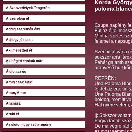
Korda György
paloma blanc
A Szenvedélyek Tengerén
A szerelem él
Csupa napfény fe
Addig szeretnék élni
Fut az éjjel messz
Mintha széles szá
Adj egy jó tippet
felemel a napsugá
Aki melletted él
Szénaillat vár a r
sokszor arra járok
Aki téged csókolt már
Fehér galamb szál
aranyeső hull kőr
Áldjon az ég
REFRÉN:
Amig csak élek
Una Paloma Blan
fel-fel az egekig s
Amor, Amor
Una Paloma Blan
boldog, mert itt va
Ananász
Hát gyere velem, 
Áruld el
||: Sokszor voltam
Fogva tartott száz 
Az életem egy szép regény
De ma végre rád t
és most semmi go