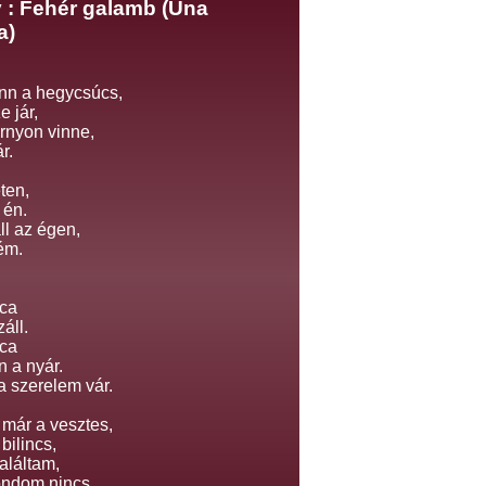
 : Fehér galamb (Una
a)
nn a hegycsúcs,
e jár,
rnyon vinne,
r.
éten,
 én.
l az égen,
ém.
ca
záll.
ca
n a nyár.
a szerelem vár.
 már a vesztes,
bilincs,
aláltam,
ndom nincs.