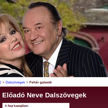
>
Dalszövegek
>
Fehér galamb
Előadó Neve Dalszövegek
A Nap kapujában